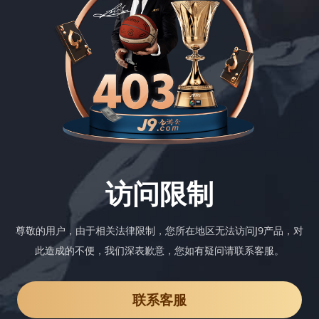
访问限制
尊敬的用户，由于相关法律限制，您所在地区无法访问J9产品，对
此造成的不便，我们深表歉意，您如有疑问请联系客服。
联系客服